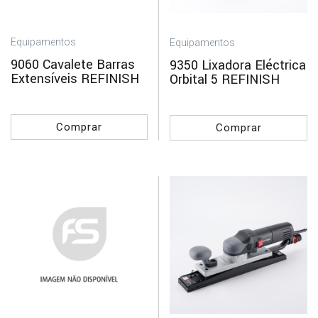
AKZONOBEL
Equipamentos
Equipamentos
DIVERSOS
9060 Cavalete Barras
9350 Lixadora Eléctrica
INDASA
Extensíveis REFINISH
Orbital 5 REFINISH
PENTRILO
REFINISH
Comprar
Comprar
ROCKSAND
SAGOLA
TITAN
Aplicar
Filtros