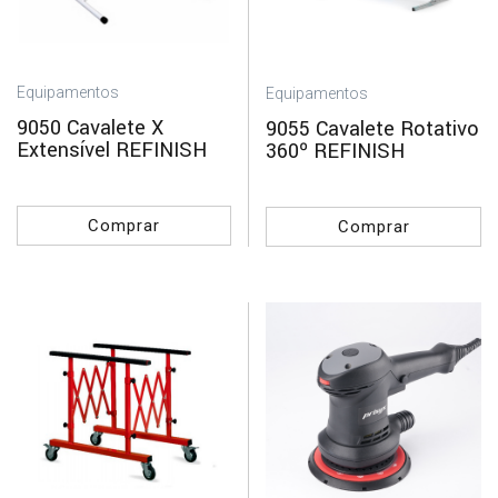
Proteção
Poliéster
Polimento
Equipamentos
Equipamentos
9050 Cavalete X
9055 Cavalete Rotativo
Primários
Extensível REFINISH
360º REFINISH
Revestimentos
/
Insonorizantes
Comprar
Comprar
Tintas
Vernizes
Marcas
3M
4CR