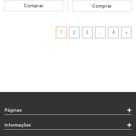
Comprar
Comprar
1
2
3
...
4
»
Páginas
Empresa
Informações
Contactos