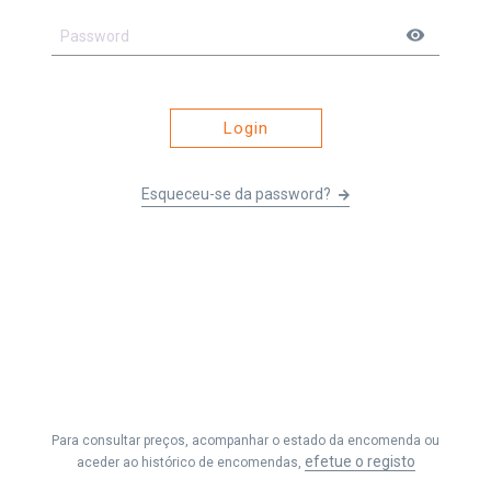
visibility
Login
Esqueceu-se da password?
Li e entendi os
Termos e Condições
&
Política de Privacidade
e
aceito receber as comunicações da Fernando Seabra, Lda.
Para consultar preços, acompanhar o estado da encomenda ou
Efetuar Pedido
efetue o registo
aceder ao histórico de encomendas,