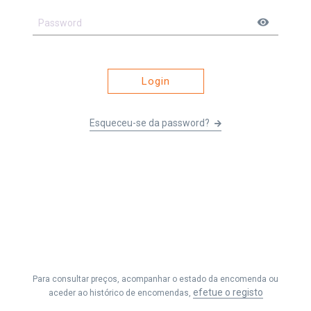
visibility
Login
Esqueceu-se da password?
Li e entendi os
Termos e Condições
&
Política de Privacidade
e
aceito receber as comunicações da Fernando Seabra, Lda.
Para consultar preços, acompanhar o estado da encomenda ou
Efetuar Pedido
efetue o registo
aceder ao histórico de encomendas,