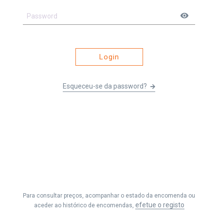
visibility
Login
Esqueceu-se da password?
Li e entendi os
Termos e Condições
&
Política de Privacidade
e
aceito receber as comunicações da Fernando Seabra, Lda.
Para consultar preços, acompanhar o estado da encomenda ou
Efetuar Pedido
efetue o registo
aceder ao histórico de encomendas,