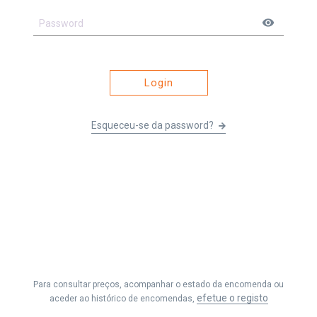
visibility
Login
Esqueceu-se da password?
Li e entendi os
Termos e Condições
&
Política de Privacidade
e
aceito receber as comunicações da Fernando Seabra, Lda.
Para consultar preços, acompanhar o estado da encomenda ou
Efetuar Pedido
efetue o registo
aceder ao histórico de encomendas,