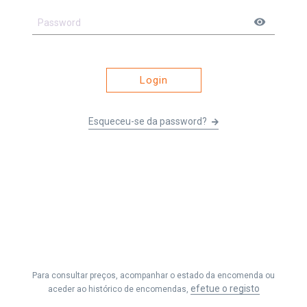
visibility
Login
Esqueceu-se da password?
Li e entendi os
Termos e Condições
&
Política de Privacidade
e
aceito receber as comunicações da Fernando Seabra, Lda.
Para consultar preços, acompanhar o estado da encomenda ou
Efetuar Pedido
efetue o registo
aceder ao histórico de encomendas,