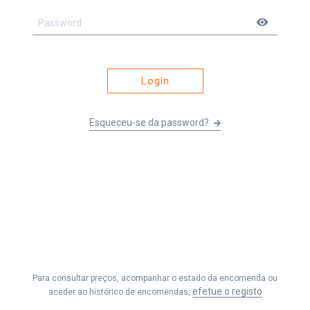
visibility
Login
Esqueceu-se da password?
Li e entendi os
Termos e Condições
&
Política de Privacidade
e
aceito receber as comunicações da Fernando Seabra, Lda.
Para consultar preços, acompanhar o estado da encomenda ou
Efetuar Pedido
efetue o registo
aceder ao histórico de encomendas,