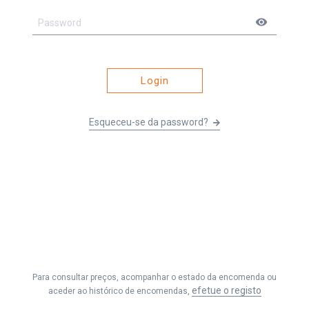
visibility
Login
Esqueceu-se da password?
Li e entendi os
Termos e Condições
&
Política de Privacidade
e
aceito receber as comunicações da Fernando Seabra, Lda.
Para consultar preços, acompanhar o estado da encomenda ou
Efetuar Pedido
efetue o registo
aceder ao histórico de encomendas,