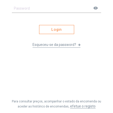
visibility
Login
Esqueceu-se da password?
Li e entendi os
Termos e Condições
&
Política de Privacidade
e
aceito receber as comunicações da Fernando Seabra, Lda.
Para consultar preços, acompanhar o estado da encomenda ou
Efetuar Pedido
efetue o registo
aceder ao histórico de encomendas,