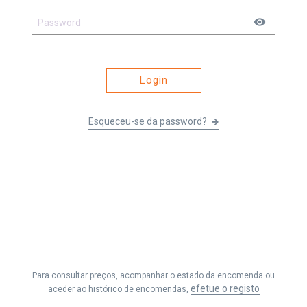
visibility
Login
Esqueceu-se da password?
Li e entendi os
Termos e Condições
&
Política de Privacidade
e
aceito receber as comunicações da Fernando Seabra, Lda.
Para consultar preços, acompanhar o estado da encomenda ou
Efetuar Pedido
efetue o registo
aceder ao histórico de encomendas,