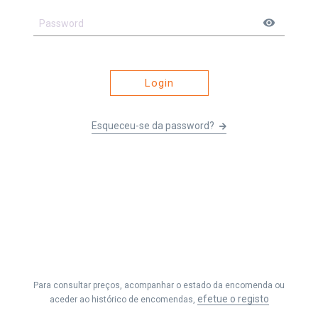
visibility
Login
Esqueceu-se da password?
Li e entendi os
Termos e Condições
&
Política de Privacidade
e
aceito receber as comunicações da Fernando Seabra, Lda.
Para consultar preços, acompanhar o estado da encomenda ou
Efetuar Pedido
efetue o registo
aceder ao histórico de encomendas,