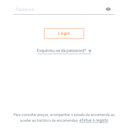
visibility
Login
Esqueceu-se da password?
Li e entendi os
Termos e Condições
&
Política de Privacidade
e
aceito receber as comunicações da Fernando Seabra, Lda.
Para consultar preços, acompanhar o estado da encomenda ou
Efetuar Pedido
efetue o registo
aceder ao histórico de encomendas,